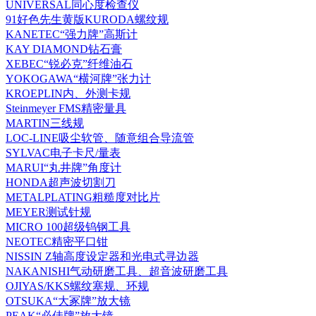
UNIVERSAL同心度检查仪
91好色先生黄版KURODA螺纹规
KANETEC“强力牌”高斯计
KAY DIAMOND钻石膏
XEBEC“锐必克”纤维油石
YOKOGAWA“横河牌”张力计
KROEPLIN内、外测卡规
Steinmeyer FMS精密量具
MARTIN三线规
LOC-LINE吸尘软管、随意组合导流管
SYLVAC电子卡尺/量表
MARUI“丸井牌”角度计
HONDA超声波切割刀
METALPLATING粗糙度对比片
MEYER测试针规
MICRO 100超级钨钢工具
NEOTEC精密平口钳
NISSIN Z轴高度设定器和光电式寻边器
NAKANISHI气动研磨工具、超音波研磨工具
OJIYAS/KKS螺纹塞规、环规
OTSUKA“大冢牌”放大镜
PEAK“必佳牌”放大镜