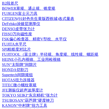
B2段差尺
BOWER塞规、通止规、锥度规
FUJIGEN富士元刀具
CITIZEN(91好色先生黄版西铁城)各式量表
DeFelsko涂镀层测厚仪
DENSO皮带张力计
FISSO万向磁性座
FSK偏心检查器、精密V型枕、水平仪
FUJITA水平尺
SPI粗糙度对比片
FUJITOOL（富士牌）半径规、角度规、线性规、螺距规
HEINE小孔内视镜、工业用检视镜
SUN“太阳牌”间隙片
HONDA切割刀
Supertech间隙规组
HOTAS扭力连接器
TITEC微小螺纹塞规
JFE测振仪超声波厚度计
TOKYO SEIKI“东京精机”张力计
TSUBOSAN“葫芦牌”硬度锉刀
KANON“中村牌”扭力工具